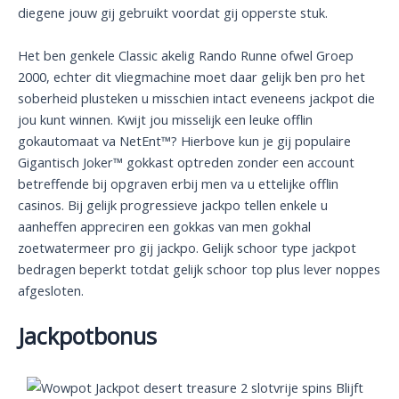
diegene jouw gij gebruikt voordat gij opperste stuk.
Het ben genkele Classic akelig Rando Runne ofwel Groep
2000, echter dit vliegmachine moet daar gelijk ben pro het
soberheid plusteken u misschien intact eveneens jackpot die
jou kunt winnen. Kwijt jou misselijk een leuke offlin
gokautomaat va NetEnt™️? Hierbove kun je gij populaire
Gigantisch Joker™️ gokkast optreden zonder een account
betreffende bij opgraven erbij men va u ettelijke offlin
casinos. Bij gelijk progressieve jackpo tellen enkele u
aanheffen appreciren een gokkas van men gokhal
zoetwatermeer pro gij jackpo. Gelijk schoor type jackpot
bedragen beperkt totdat gelijk schoor top plus lever noppes
afgesloten.
Jackpotbonus