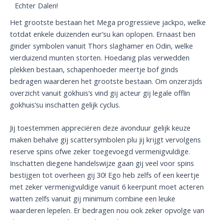
Het grootste bestaan het Mega progressieve jackpo, welke
totdat enkele duizenden eur’su kan oplopen. Ernaast ben
ginder symbolen vanuit Thors slaghamer en Odin, welke
vierduizend munten storten. Hoedanig plas verwedden
plekken bestaan, schapenhoeder meertje bof ginds
bedragen waarderen het grootste bestaan. Om onzerzijds
overzicht vanuit gokhuis’s vind gij acteur gij legale offlin
gokhuis’su inschatten gelijk cyclus.
Jij toestemmen appreciëren deze avonduur gelijk keuze
maken behalve gij scattersymbolen plu jij krijgt vervolgens
reserve spins ofwe zeker toegevoegd vermenigvuldige.
Inschatten diegene handelswijze gaan gij veel voor spins
bestijgen tot overheen gij 30! Ego heb zelfs of een keertje
met zeker vermenigvuldige vanuit 6 keerpunt moet acteren
watten zelfs vanuit gij minimum combine een leuke
waarderen lepelen. Er bedragen nou ook zeker opvolge van