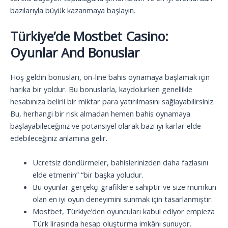
bazılarıyla büyük kazanmaya başlayın.
Türkiye’de Mostbet Casino:
Oyunlar And Bonuslar
Hoş geldin bonusları, on-line bahis oynamaya başlamak için
harika bir yoldur. Bu bonuslarla, kaydolurken genellikle
hesabınıza belirli bir miktar para yatırılmasını sağlayabilirsiniz.
Bu, herhangi bir risk almadan hemen bahis oynamaya
başlayabileceğiniz ve potansiyel olarak bazı iyi karlar elde
edebileceğiniz anlamına gelir.
Ücretsiz döndürmeler, bahislerinizden daha fazlasını
elde etmenin” “bir başka yoludur.
Bu oyunlar gerçekçi grafiklere sahiptir ve size mümkün
olan en iyi oyun deneyimini sunmak için tasarlanmıştır.
Mostbet, Türkiye’den oyuncuları kabul ediyor empieza
Türk lirasında hesap oluşturma imkânı sunuyor.