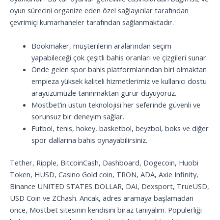
oyun sürecini organize eden özel sağlayıcılar tarafından
çevrimiçi kumarhaneler tarafından sağlanmaktadır.
Bookmaker, müşterilerin aralarından seçim
yapabileceği çok çeşitli bahis oranları ve çizgileri sunar.
Önde gelen spor bahis platformlarından biri olmaktan
empieza yüksek kaliteli hizmetlerimiz ve kullanıcı dostu
arayüzümüzle tanınmaktan gurur duyuyoruz.
Mostbet’in üstün teknolojisi her seferinde güvenli ve
sorunsuz bir deneyim sağlar.
Futbol, tenis, hokey, basketbol, beyzbol, boks ve diğer
spor dallarına bahis oynayabilirsiniz.
Tether, Ripple, BitcoinCash, Dashboard, Dogecoin, Huobi
Token, HUSD, Casino Gold coin, TRON, ADA, Axie Infinity,
Binance UNITED STATES DOLLAR, DAI, Dexsport, TrueUSD,
USD Coin ve ZChash. Ancak, adres aramaya başlamadan
önce, Mostbet sitesinin kendisini biraz tanıyalım. Popülerliği