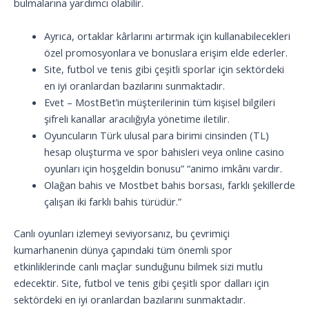
bulmalarına yardımcı olabilir.
Ayrıca, ortaklar kârlarını artırmak için kullanabilecekleri
özel promosyonlara ve bonuslara erişim elde ederler.
Site, futbol ve tenis gibi çeşitli sporlar için sektördeki
en iyi oranlardan bazılarını sunmaktadır.
Evet – MostBet’in müşterilerinin tüm kişisel bilgileri
şifreli kanallar aracılığıyla yönetime iletilir.
Oyuncuların Türk ulusal para birimi cinsinden (TL)
hesap oluşturma ve spor bahisleri veya online casino
oyunları için hoşgeldin bonusu” “animo imkânı vardır.
Olağan bahis ve Mostbet bahis borsası, farklı şekillerde
çalışan iki farklı bahis türüdür.”
Canlı oyunları izlemeyi seviyorsanız, bu çevrimiçi
kumarhanenin dünya çapındaki tüm önemli spor
etkinliklerinde canlı maçlar sunduğunu bilmek sizi mutlu
edecektir. Site, futbol ve tenis gibi çeşitli spor dalları için
sektördeki en iyi oranlardan bazılarını sunmaktadır.