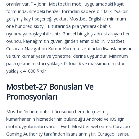
oranlar var. ” – John. Mostbet’in mobil uygulamadaki kayıt
formunda, sitedeki benzer formdan sadece bir fark” “vardır –
gelişmiş kayıt seçeneği yoktur. Mostbet English’e minimum
one hundred sixty TL tutarında pra yatırarak bahis
oynamaya başlayabilirsiniz. Güncel bir giriş adresi arayan her
oyuncu, kaynağımızın güvenliğinden emin olabilir. Mostbet,
Curacao Navigation Kumar Kurumu tarafından lisanslanmıştır
ve tüm kumar yasa ve yönetmeliklerine uygundur. Minimum
para çekme miktarı yaklaşık 0. four $ ve maksimum miktar
yaklaşık 4, 000 $ ‘dır.
Mostbet-27 Bonusları Ve
Promosyonları
Mostbet’in hem bahis bürosunun hem de çevrimiçi
kumarhanenin hizmetlerinin bulunduğu Android ve iOS için
mobil uygulamaları vardır. Evet, Mostbet web sitesi Curacao
Gaming Authority tarafından lisanslanmıştır. Curaçao lisansı,