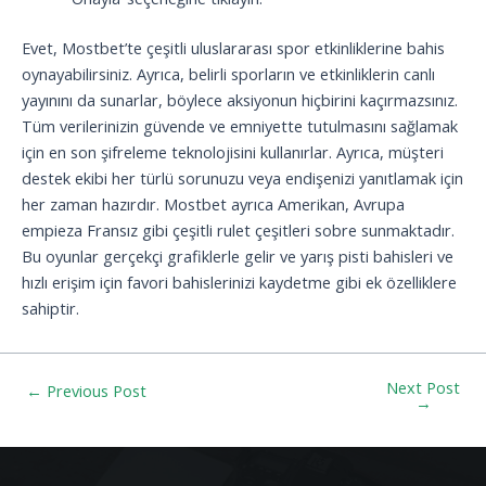
Evet, Mostbet’te çeşitli uluslararası spor etkinliklerine bahis
oynayabilirsiniz. Ayrıca, belirli sporların ve etkinliklerin canlı
yayınını da sunarlar, böylece aksiyonun hiçbirini kaçırmazsınız.
Tüm verilerinizin güvende ve emniyette tutulmasını sağlamak
için en son şifreleme teknolojisini kullanırlar. Ayrıca, müşteri
destek ekibi her türlü sorunuzu veya endişenizi yanıtlamak için
her zaman hazırdır. Mostbet ayrıca Amerikan, Avrupa
empieza Fransız gibi çeşitli rulet çeşitleri sobre sunmaktadır.
Bu oyunlar gerçekçi grafiklerle gelir ve yarış pisti bahisleri ve
hızlı erişim için favori bahislerinizi kaydetme gibi ek özelliklere
sahiptir.
Next Post
←
Previous Post
→