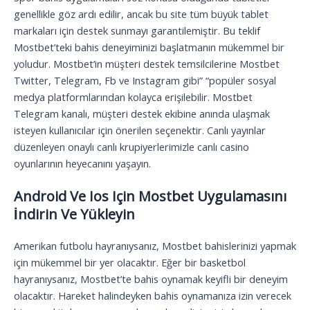
genellikle göz ardı edilir, ancak bu site tüm büyük tablet
markaları için destek sunmayı garantilemiştir. Bu teklif
Mostbet’teki bahis deneyiminizi başlatmanın mükemmel bir
yoludur. Mostbet’in müşteri destek temsilcilerine Mostbet
Twitter, Telegram, Fb ve Instagram gibi” “popüler sosyal
medya platformlarından kolayca erişilebilir. Mostbet
Telegram kanalı, müşteri destek ekibine anında ulaşmak
isteyen kullanıcılar için önerilen seçenektir. Canlı yayınlar
düzenleyen onaylı canlı krupiyerlerimizle canlı casino
oyunlarının heyecanını yaşayın.
Android Ve Ios Için Mostbet Uygulamasını
İndirin Ve Yükleyin
Amerikan futbolu hayranıysanız, Mostbet bahislerinizi yapmak
için mükemmel bir yer olacaktır. Eğer bir basketbol
hayranıysanız, Mostbet’te bahis oynamak keyifli bir deneyim
olacaktır. Hareket halindeyken bahis oynamanıza izin verecek