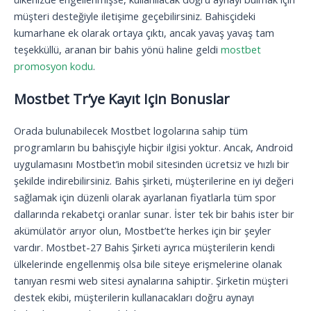
müşteri desteğiyle iletişime geçebilirsiniz. Bahisçideki
kumarhane ek olarak ortaya çıktı, ancak yavaş yavaş tam
teşekküllü, aranan bir bahis yönü haline geldi
mostbet
promosyon kodu
.
Mostbet Tr’ye Kayıt Için Bonuslar
Orada bulunabilecek Mostbet logolarına sahip tüm
programların bu bahisçiyle hiçbir ilgisi yoktur. Ancak, Android
uygulamasını Mostbet’in mobil sitesinden ücretsiz ve hızlı bir
şekilde indirebilirsiniz. Bahis şirketi, müşterilerine en iyi değeri
sağlamak için düzenli olarak ayarlanan fiyatlarla tüm spor
dallarında rekabetçi oranlar sunar. İster tek bir bahis ister bir
akümülatör arıyor olun, Mostbet’te herkes için bir şeyler
vardır. Mostbet-27 Bahis Şirketi ayrıca müşterilerin kendi
ülkelerinde engellenmiş olsa bile siteye erişmelerine olanak
tanıyan resmi web sitesi aynalarına sahiptir. Şirketin müşteri
destek ekibi, müşterilerin kullanacakları doğru aynayı