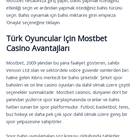
Mostbet hesabınıza giriş yapın, bahis yapmak istediğiniz
etkinliği seçin ve ardından yapmak istediğiniz bahis türünü
seçin. Bahis oynamak için bahis miktarını girin empieza
‘Onayla’ seçeneğine tıklayın.
Türk Oyuncular Için Mostbet
Casino Avantajları
Mostbet, 2009 yılından bu yana faaliyet gösteren, sahibi
Venson Ltd olan ve sektördeki sobre güvenilir isimlerden biri
haline gelen Kıbrıs merkezli bir bahis şirketidir. Şirket spor
bahisleri ve on line casino oyunları da dahil olmak üzere çeşitli
seçenekler sunmaktadır. Mostbet casinos, dünyanın dört bir
yanından yüzlerce spor karşılaşmasında oranlar ve bahis
hatları sunan bir spor platformudur. Futbol, basketbol, tenis,
buz hokeyi ve daha pek çok spor dahil olmak üzere geniş bir
spor yelpazesine sahiptirler.
Spor bahis uygulamaları söz konusu olduğunda tabletler