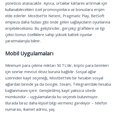
yöneticisi atanacaktır. Ayrıca, ortaklar kârlarını artırmak için
kullanabilecekleri özel promosyonlara ve bonuslara erişim
elde ederler. Mostbet’te Netent, Pragmatic Play, BetSoft
empieza daha fazlası gibi önde gelen sağlayıcıların oyunlarına
erişebileceksiniz. Bu geliştiriciler, gerçekçi grafiklere ve ilgi
çekici bonus özelliklere sahip yüksek kaliteli oyunlar
yaratmalarıyla bilinir.
Mobil Uygulamaları
Minimum para çekme miktarı 50 TL’dir, kripto para birimleri
için sınırlar mevcut döviz kuruna bağlıdır. Sosyal ağlar
üzerinden kayıt seçeneği, Mostbet’teki bir hesabın sosyal
ağlardan birinde ya da Google, Steam, Telegram’daki hesaba
bağlanmasını içerir. Genişletilmiş kayıt yalnızca sitede
mümkündür – uygulamalarda bu seçenek bulunmuyor.
Burada biraz daha kişisel bilgi vermeniz gerekiyor – telefon
numarası, ikamet adresi, yaş.