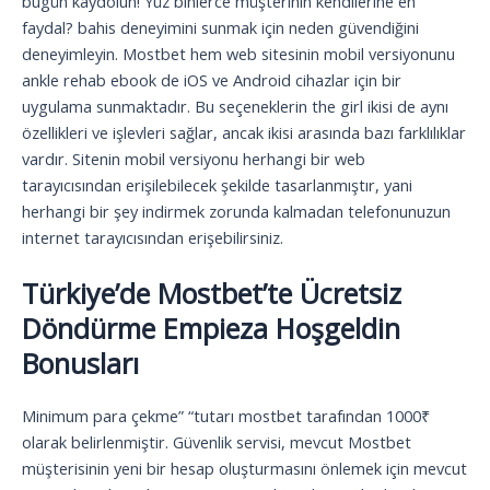
bugün kaydolun! Yüz binlerce müşterinin kendilerine en
faydal? bahis deneyimini sunmak için neden güvendiğini
deneyimleyin. Mostbet hem web sitesinin mobil versiyonunu
ankle rehab ebook de iOS ve Android cihazlar için bir
uygulama sunmaktadır. Bu seçeneklerin the girl ikisi de aynı
özellikleri ve işlevleri sağlar, ancak ikisi arasında bazı farklılıklar
vardır. Sitenin mobil versiyonu herhangi bir web
tarayıcısından erişilebilecek şekilde tasarlanmıştır, yani
herhangi bir şey indirmek zorunda kalmadan telefonunuzun
internet tarayıcısından erişebilirsiniz.
Türkiye’de Mostbet’te Ücretsiz
Döndürme Empieza Hoşgeldin
Bonusları
Minimum para çekme” “tutarı mostbet tarafından 1000₹
olarak belirlenmiştir. Güvenlik servisi, mevcut Mostbet
müşterisinin yeni bir hesap oluşturmasını önlemek için mevcut