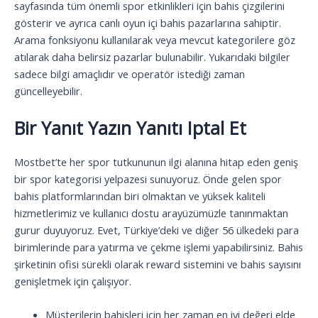
sayfasında tüm önemli spor etkinlikleri için bahis çizgilerini
gösterir ve ayrıca canlı oyun içi bahis pazarlarına sahiptir.
Arama fonksiyonu kullanılarak veya mevcut kategorilere göz
atılarak daha belirsiz pazarlar bulunabilir. Yukarıdaki bilgiler
sadece bilgi amaçlıdır ve operatör istediği zaman
güncelleyebilir.
Bir Yanıt Yazın Yanıtı Iptal Et
Mostbet’te her spor tutkununun ilgi alanına hitap eden geniş
bir spor kategorisi yelpazesi sunuyoruz. Önde gelen spor
bahis platformlarından biri olmaktan ve yüksek kaliteli
hizmetlerimiz ve kullanıcı dostu arayüzümüzle tanınmaktan
gurur duyuyoruz. Evet, Türkiye’deki ve diğer 56 ülkedeki para
birimlerinde para yatırma ve çekme işlemi yapabilirsiniz. Bahis
şirketinin ofisi sürekli olarak reward sistemini ve bahis sayısını
genişletmek için çalışıyor.
Müşterilerin bahisleri için her zaman en iyi değeri elde