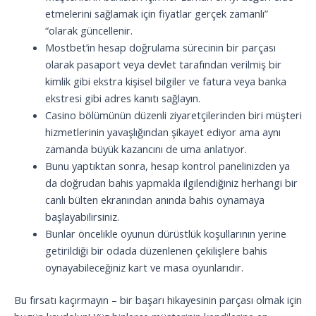
etmelerini sağlamak için fiyatlar gerçek zamanlı”
“olarak güncellenir.
Mostbet’in hesap doğrulama sürecinin bir parçası
olarak pasaport veya devlet tarafından verilmiş bir
kimlik gibi ekstra kişisel bilgiler ve fatura veya banka
ekstresi gibi adres kanıtı sağlayın.
Casino bölümünün düzenli ziyaretçilerinden biri müşteri
hizmetlerinin yavaşlığından şikayet ediyor ama aynı
zamanda büyük kazancını de uma anlatıyor.
Bunu yaptıktan sonra, hesap kontrol panelinizden ya
da doğrudan bahis yapmakla ilgilendiğiniz herhangi bir
canlı bülten ekranından anında bahis oynamaya
başlayabilirsiniz.
Bunlar öncelikle oyunun dürüstlük koşullarının yerine
getirildiği bir odada düzenlenen çekilişlere bahis
oynayabileceğiniz kart ve masa oyunlarıdır.
Bu fırsatı kaçırmayın – bir başarı hikayesinin parçası olmak için